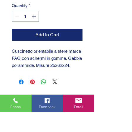
Quantity
*
Add to Cart
Cuscinetto orientabile a sfere marca
FAG con schermi in gomma. Gabbia
poliammide. Misure 25x62x24.
Phone
Facebook
Email
GTC 2004 SRL
VAT/P.IVA/C.F.: IT04239210158