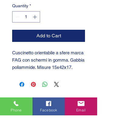
Quantity
*
Add to Cart
Cuscinetto orientabile a sfere marca
FAG con schermi in gomma. Gabbia
poliammide. Misure 15x42x17.
Phone
Facebook
Email
GTC 2004 SRL
VAT/P.IVA/C.F.: IT04239210158