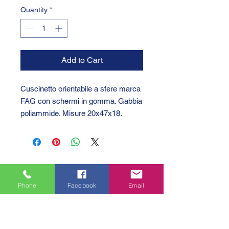
Quantity
*
Add to Cart
Cuscinetto orientabile a sfere marca
FAG con schermi in gomma. Gabbia
poliammide. Misure 20x47x18.
Phone
Facebook
Email
GTC 2004 SRL
VAT/P.IVA/C.F.: IT04239210158