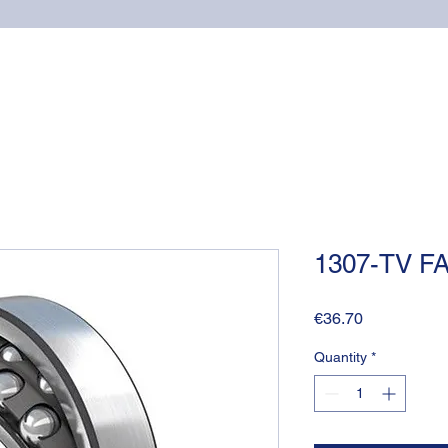
Home
Online shop
Cuscinetti
NSK supports
1307-TV F
Price
€36.70
Quantity
*