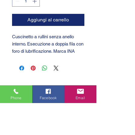
Aggiungi al carrello
Cuscinetto a rullini senza anello
interno. Esecuzione a doppia fila con
foro di lubrificazione. Marca INA
Phone
Facebook
Email
GTC 2004 SRL
VAT/P.IVA/C.F.: IT04239210158
SDI: PPX7BLB
PEC: gtc@arubapec.it