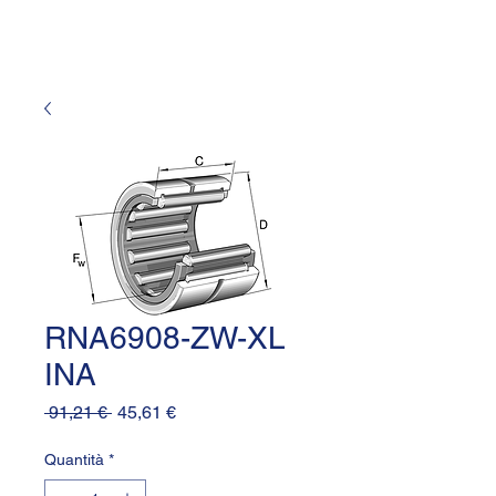
RNA6908-ZW-XL
INA
Prezzo
Prezzo
 91,21 € 
45,61 €
regolare
scontato
Quantità
*