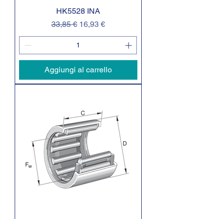
HK5528 INA
Prezzo regolare
Prezzo scontato
33,85 €
16,93 €
Aggiungi al carrello