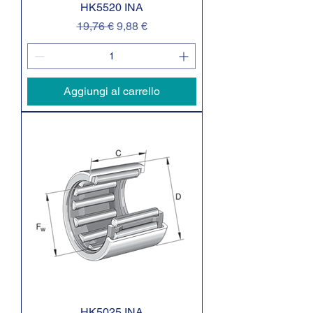
HK5520 INA
Prezzo regolare
Prezzo scontato
19,76 €
9,88 €
Aggiungi al carrello
HK5025 INA