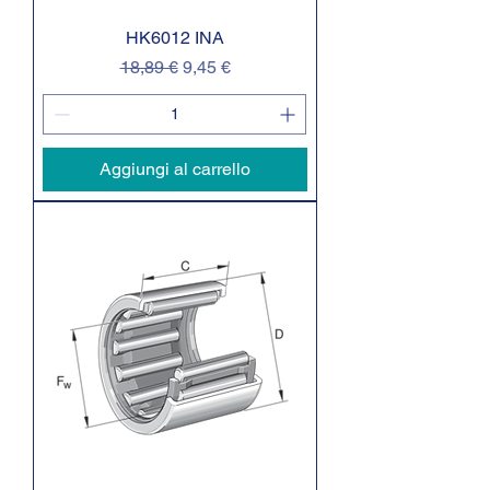
HK6012 INA
Prezzo regolare
Prezzo scontato
18,89 €
9,45 €
Aggiungi al carrello