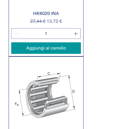
HK6020 INA
Prezzo regolare
Prezzo scontato
27,44 €
13,72 €
Aggiungi al carrello