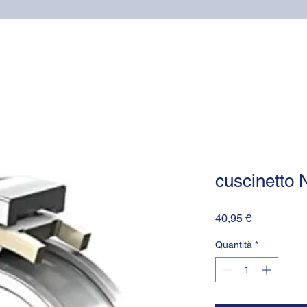
Home
Cuscinetti
Supporti NSK
Guarnizioni OR (o-
cuscinett
Prezzo
40,95 €
Quantità
*