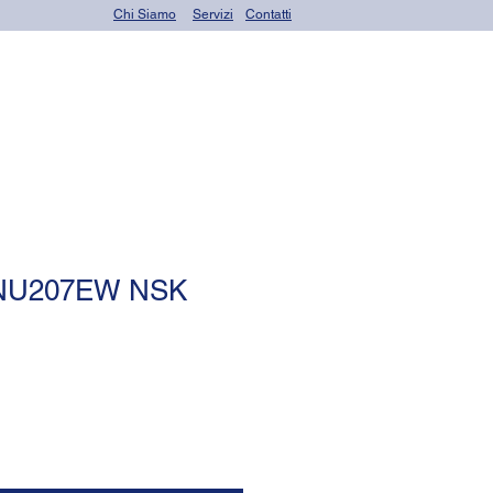
Chi Siamo
Servizi
Contatti
rings)
Altri prodotti
o NU207EW NSK