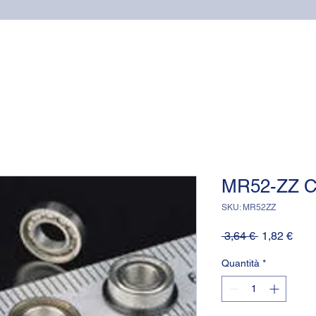
Home
Cuscinetti
Supporti NSK
Guarnizioni OR (o-
MR52-ZZ 
SKU: MR52ZZ
Prezzo
Prez
 3,64 € 
1,82 €
regolare
scon
Quantità
*