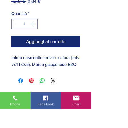
Prezzo
Prezzo
 5,67 € 
2,84 €
regolare
scontato
Quantità
*
Aggiungi al carrello
micro cuscinetto radiale a sfera (mis.
7x11x2.5). Marca giapponese EZO.
Phone
Facebook
Email
GTC 2004 SRL
VAT/P.IVA/C.F.: IT04239210158