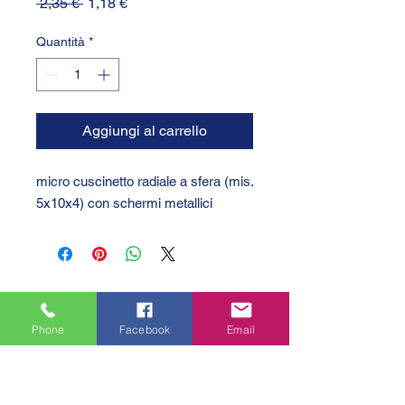
Prezzo
Prezzo
 2,35 € 
1,18 €
regolare
scontato
Quantità
*
Aggiungi al carrello
micro cuscinetto radiale a sfera (mis.
5x10x4) con schermi metallici
Phone
Facebook
Email
GTC 2004 SRL
VAT/P.IVA/C.F.: IT04239210158