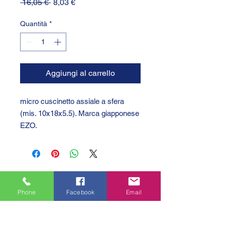
Prezzo
Prezzo
 16,05 € 
8,03 €
regolare
scontato
Quantità
*
Aggiungi al carrello
micro cuscinetto assiale a sfera
(mis. 10x18x5.5). Marca giapponese
EZO.
Phone
Facebook
Email
GTC 2004 SRL