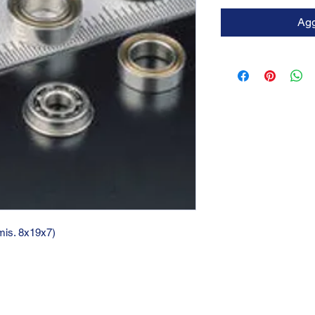
Agg
(mis. 8x19x7)
GTC 2004 SRL