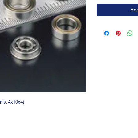
Agg
(mis. 4x10x4)
GTC 2004 SRL