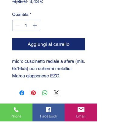
Prezzo
Prezzo
 6,85 € 
3,43 €
regolare
scontato
Quantità
*
Aggiungi al carrello
micro cuscinetto radiale a sfera (mis.
6x16x5) con schermi metallici.
Marca giapponese EZO.
Phone
Facebook
Email
GTC 2004 SRL