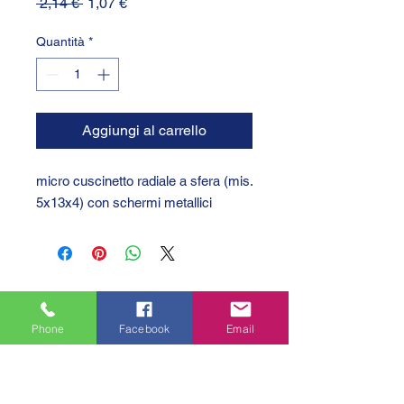
Prezzo
Prezzo
 2,14 € 
1,07 €
regolare
scontato
Quantità
*
Aggiungi al carrello
micro cuscinetto radiale a sfera (mis.
5x13x4) con schermi metallici
Phone
Facebook
Email
GTC 2004 SRL
VAT/P.IVA/C.F.: IT04239210158