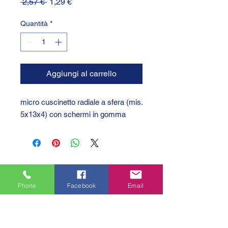
Prezzo
Prezzo
 2,57 € 
1,29 €
regolare
scontato
Quantità
*
Aggiungi al carrello
micro cuscinetto radiale a sfera (mis.
5x13x4) con schermi in gomma
Phone
Facebook
Email
GTC 2004 SRL
VAT/P.IVA/C.F.: IT04239210158