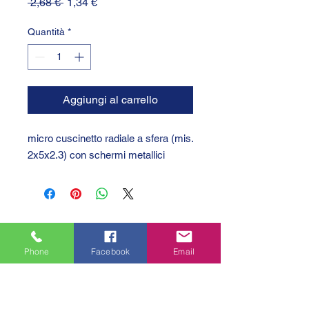
Prezzo
Prezzo
 2,68 € 
1,34 €
regolare
scontato
Quantità
*
Aggiungi al carrello
micro cuscinetto radiale a sfera (mis.
2x5x2.3) con schermi metallici
Phone
Facebook
Email
GTC 2004 SRL
VAT/P.IVA/C.F.: IT04239210158