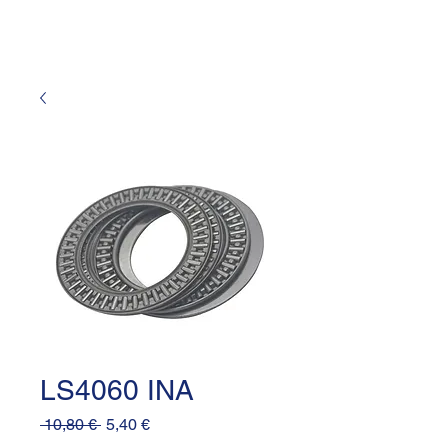
LS4060 INA
Prezzo
Prezzo
 10,80 € 
5,40 €
regolare
scontato