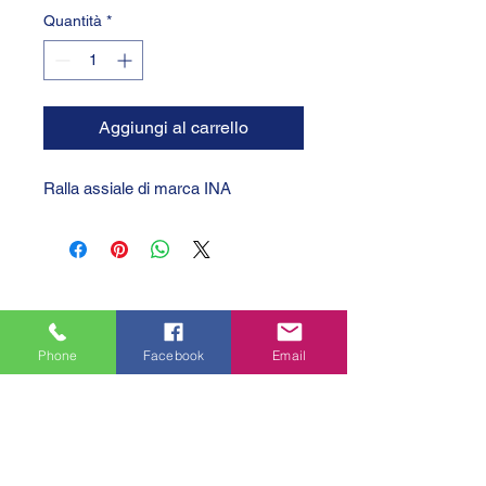
Quantità
*
Aggiungi al carrello
Ralla assiale di marca INA
Phone
Facebook
Email
GTC 2004 SRL
VAT/P.IVA/C.F.: IT04239210158
SDI: PPX7BLB
PEC: gtc@arubapec.it