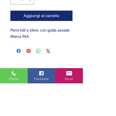
Aggiungi al carrello
Perni folli a sfere, con guida assiale.
Marca INA.
Phone
Facebook
Email
GTC 2004 SRL
VAT/P.IVA/C.F.: IT04239210158
SDI: PPX7BLB
PEC: gtc@arubapec.it
Contatti