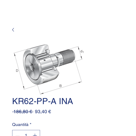
KR62-PP-A INA
Prezzo
Prezzo
 186,80 € 
93,40 €
regolare
scontato
Quantità
*