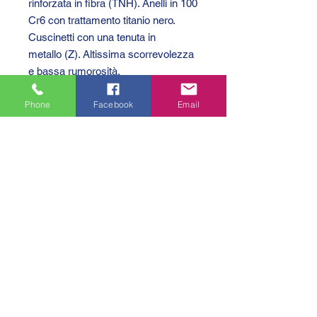
rinforzata in fibra (TNH). Anelli in 100
Cr6 con trattamento titanio nero.
Cuscinetti con una tenuta in
metallo (Z). Altissima scorrevolezza
e bassa rumorosità.
Phone
Facebook
Email
GTC 2004 SRL
VAT/P.IVA/C.F.: IT04239210158
SDI: PPX7BLB
PEC: gtc@arubapec.it
Contatti
Via G. Bizet 36/E
20092 Cinisello Balsamo (MI)