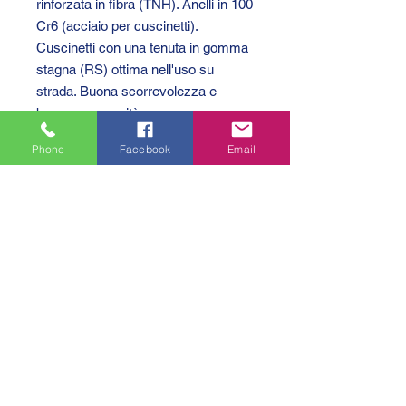
rinforzata in fibra (TNH). Anelli in 100
Cr6 (acciaio per cuscinetti).
Cuscinetti con una tenuta in gomma
stagna (RS) ottima nell'uso su
strada. Buona scorrevolezza e
bassa rumorosità.
Phone
Facebook
Email
GTC 2004 SRL
VAT/P.IVA/C.F.: IT04239210158
SDI: PPX7BLB
PEC: gtc@arubapec.it
Contatti