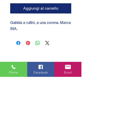
Aggiungi al carrello
Gabbia a rullini, a una corona. Marca
INA.
Phone
Facebook
Email
GTC 2004 SRL
VAT/P.IVA/C.F.: IT04239210158
SDI: PPX7BLB
PEC: gtc@arubapec.it
Contatti
Via G. Bizet 36/E