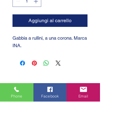
Aggiungi al carrello
Gabbia a rullini, a una corona. Marca
INA.
Phone
Facebook
Email
GTC 2004 SRL
VAT/P.IVA/C.F.: IT04239210158
SDI: PPX7BLB
PEC: gtc@arubapec.it