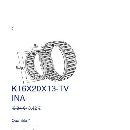
K16X20X13-TV
INA
Prezzo
Prezzo
 6,84 € 
3,42 €
regolare
scontato
Quantità
*