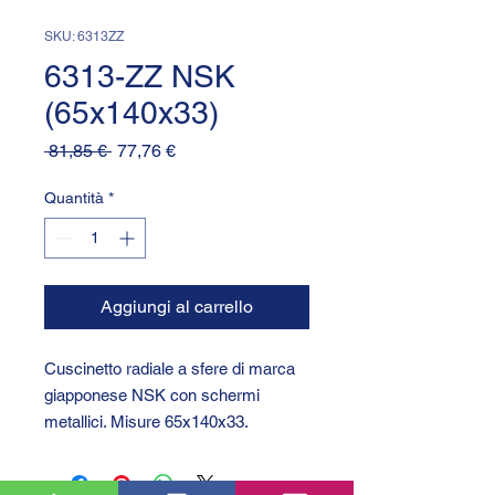
SKU: 6313ZZ
6313-ZZ NSK
(65x140x33)
Prezzo
Prezzo
 81,85 € 
77,76 €
regolare
scontato
Quantità
*
Aggiungi al carrello
Cuscinetto radiale a sfere di marca
giapponese NSK con schermi
metallici. Misure 65x140x33.