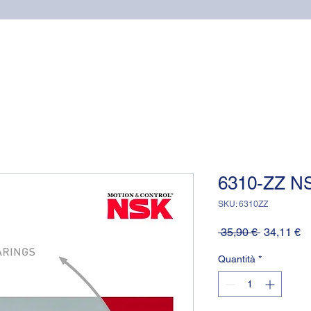
Home
Cuscinetti
Supporti NSK
Guarnizioni OR (o-
6310-ZZ NS
SKU: 6310ZZ
Prezzo
P
 35,90 € 
34,11 €
regolare
sc
Quantità
*