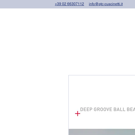
+39 02 66307112
info@gtc-cuscinetti.it