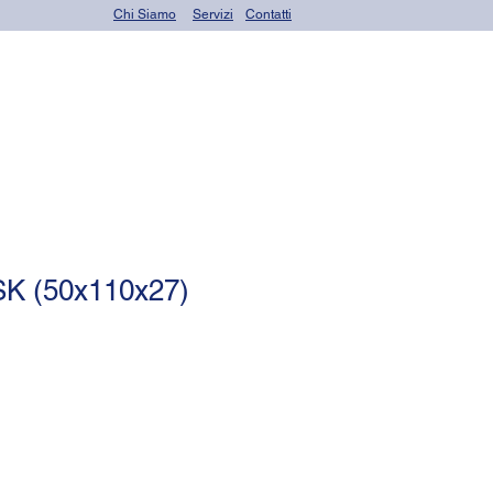
Chi Siamo
Servizi
Contatti
rings)
Altri prodotti
K (50x110x27)
rezzo
ontato