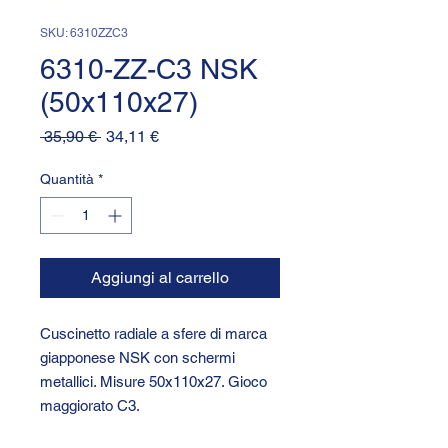
SKU: 6310ZZC3
6310-ZZ-C3 NSK
(50x110x27)
Prezzo
Prezzo
 35,90 € 
34,11 €
regolare
scontato
Quantità
*
Aggiungi al carrello
Cuscinetto radiale a sfere di marca
giapponese NSK con schermi
metallici. Misure 50x110x27. Gioco
maggiorato C3.