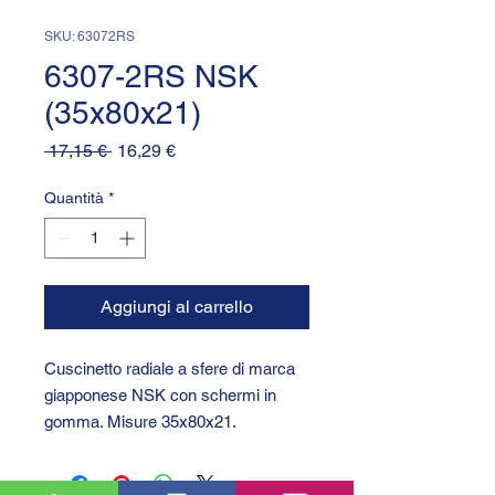
SKU: 63072RS
6307-2RS NSK
(35x80x21)
Prezzo
Prezzo
 17,15 € 
16,29 €
regolare
scontato
Quantità
*
Aggiungi al carrello
Cuscinetto radiale a sfere di marca
giapponese NSK con schermi in
gomma. Misure 35x80x21.