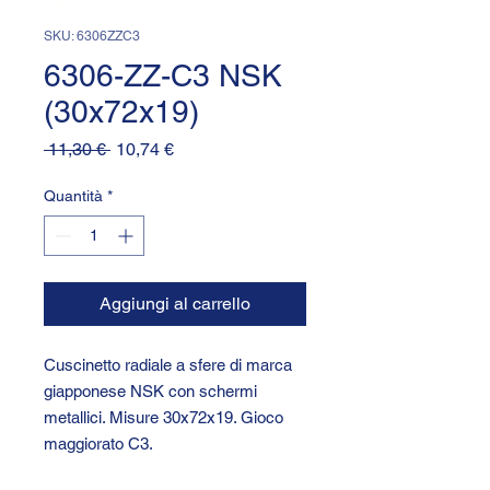
SKU: 6306ZZC3
6306-ZZ-C3 NSK
(30x72x19)
Prezzo
Prezzo
 11,30 € 
10,74 €
regolare
scontato
Quantità
*
Aggiungi al carrello
Cuscinetto radiale a sfere di marca
giapponese NSK con schermi
metallici. Misure 30x72x19. Gioco
maggiorato C3.