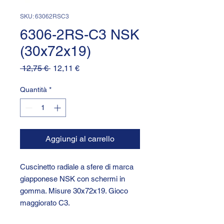
SKU: 63062RSC3
6306-2RS-C3 NSK
(30x72x19)
Prezzo
Prezzo
 12,75 € 
12,11 €
regolare
scontato
Quantità
*
Aggiungi al carrello
Cuscinetto radiale a sfere di marca
giapponese NSK con schermi in
gomma. Misure 30x72x19. Gioco
maggiorato C3.