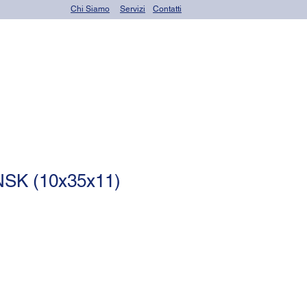
Chi Siamo
Servizi
Contatti
rings)
Altri prodotti
NSK (10x35x11)
zo
tato