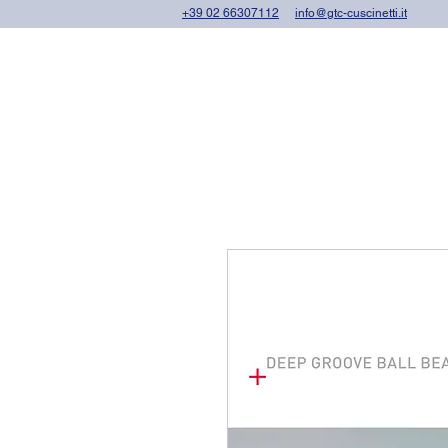
+39 02 66307112
info@gtc-cuscinetti.it