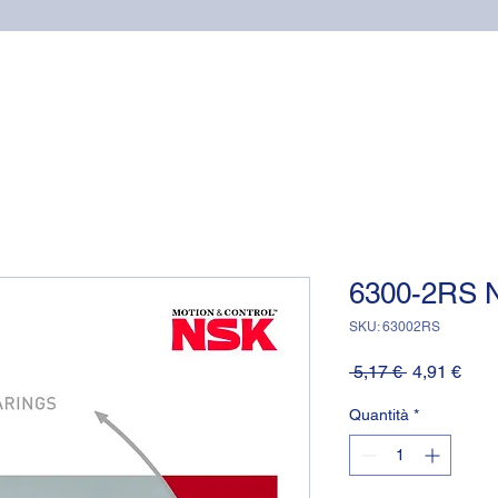
Home
Cuscinetti
Supporti NSK
Guarnizioni OR (o-
6300-2RS 
SKU: 63002RS
Prezzo
Prez
 5,17 € 
4,91 €
regolare
scon
Quantità
*