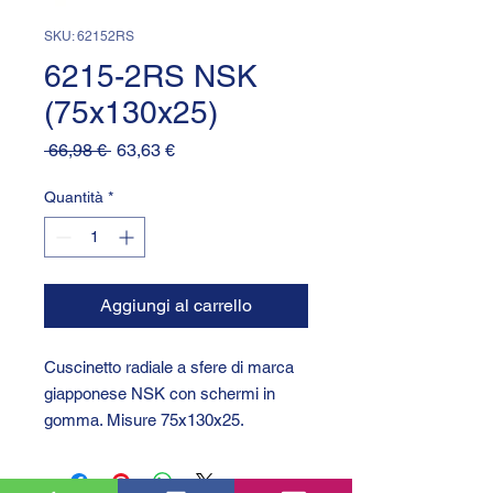
SKU: 62152RS
6215-2RS NSK
(75x130x25)
Prezzo
Prezzo
 66,98 € 
63,63 €
regolare
scontato
Quantità
*
Aggiungi al carrello
Cuscinetto radiale a sfere di marca
giapponese NSK con schermi in
gomma. Misure 75x130x25.