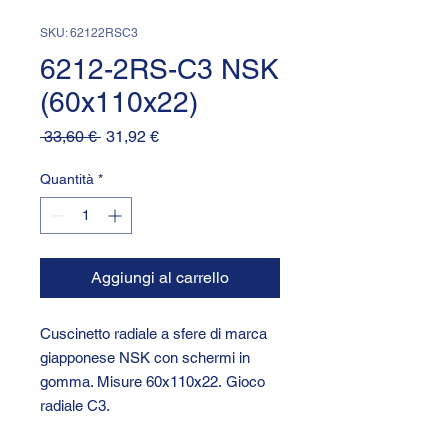
SKU: 62122RSC3
6212-2RS-C3 NSK
(60x110x22)
Prezzo
Prezzo
 33,60 € 
31,92 €
regolare
scontato
Quantità
*
Aggiungi al carrello
Cuscinetto radiale a sfere di marca
giapponese NSK con schermi in
gomma. Misure 60x110x22. Gioco
radiale C3.