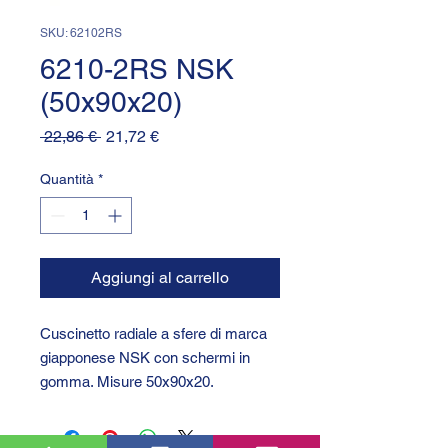
SKU: 62102RS
6210-2RS NSK
(50x90x20)
Prezzo
Prezzo
 22,86 € 
21,72 €
regolare
scontato
Quantità
*
Aggiungi al carrello
Cuscinetto radiale a sfere di marca
giapponese NSK con schermi in
gomma. Misure 50x90x20.