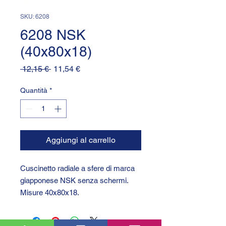
SKU: 6208
6208 NSK
(40x80x18)
Prezzo
Prezzo
 12,15 € 
11,54 €
regolare
scontato
Quantità
*
Aggiungi al carrello
Cuscinetto radiale a sfere di marca
giapponese NSK senza schermi.
Misure 40x80x18.