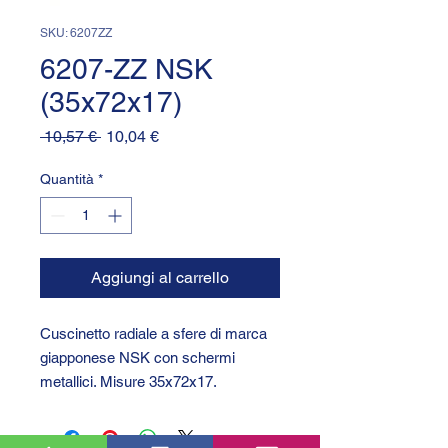
SKU: 6207ZZ
6207-ZZ NSK
(35x72x17)
Prezzo
Prezzo
 10,57 € 
10,04 €
regolare
scontato
Quantità
*
Aggiungi al carrello
Cuscinetto radiale a sfere di marca
giapponese NSK con schermi
metallici. Misure 35x72x17.