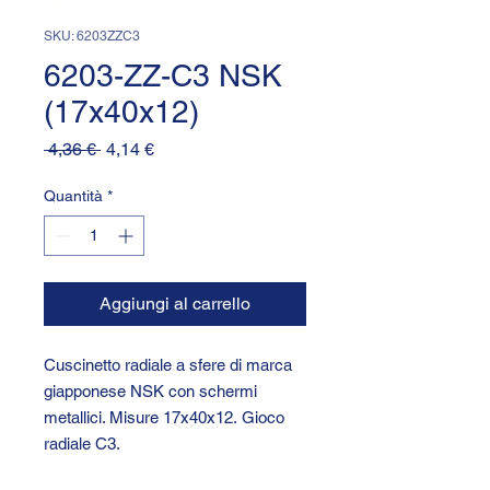
SKU: 6203ZZC3
6203-ZZ-C3 NSK
(17x40x12)
Prezzo
Prezzo
 4,36 € 
4,14 €
regolare
scontato
Quantità
*
Aggiungi al carrello
Cuscinetto radiale a sfere di marca
giapponese NSK con schermi
metallici. Misure 17x40x12. Gioco
radiale C3.