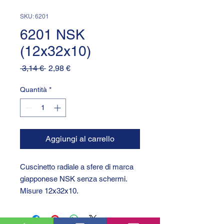
SKU: 6201
6201 NSK
(12x32x10)
Prezzo
Prezzo
 3,14 € 
2,98 €
regolare
scontato
Quantità
*
Aggiungi al carrello
Cuscinetto radiale a sfere di marca
giapponese NSK senza schermi.
Misure 12x32x10.