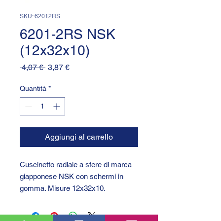
SKU: 62012RS
6201-2RS NSK
(12x32x10)
Prezzo
Prezzo
 4,07 € 
3,87 €
regolare
scontato
Quantità
*
Aggiungi al carrello
Cuscinetto radiale a sfere di marca
giapponese NSK con schermi in
gomma. Misure 12x32x10.