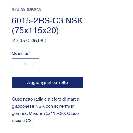
SKU: 60152RSC3
6015-2RS-C3 NSK
(75x115x20)
Prezzo
Prezzo
 47,45 € 
45,08 €
regolare
scontato
Quantità
*
Aggiungi al carrello
Cuscinetto radiale a sfere di marca
giapponese NSK con schermi in
gomma. Misure 75x115x20. Gioco
radiale C3.