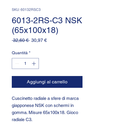
SKU: 60132RSC3
6013-2RS-C3 NSK
(65x100x18)
Prezzo
Prezzo
 32,60 € 
30,97 €
regolare
scontato
Quantità
*
Aggiungi al carrello
Cuscinetto radiale a sfere di marca
giapponese NSK con schermi in
gomma. Misure 65x100x18. Gioco
radiale C3.