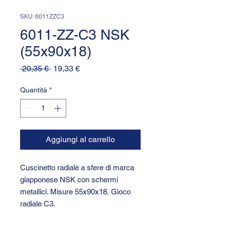
SKU: 6011ZZC3
6011-ZZ-C3 NSK
(55x90x18)
Prezzo
Prezzo
 20,35 € 
19,33 €
regolare
scontato
Quantità
*
Aggiungi al carrello
Cuscinetto radiale a sfere di marca
giapponese NSK con schermi
metallici. Misure 55x90x18. Gioco
radiale C3.