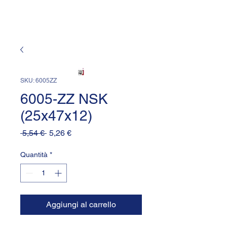
SKU: 6005ZZ
6005-ZZ NSK
(25x47x12)
Prezzo
Prezzo
 5,54 € 
5,26 €
regolare
scontato
Quantità
*
Aggiungi al carrello