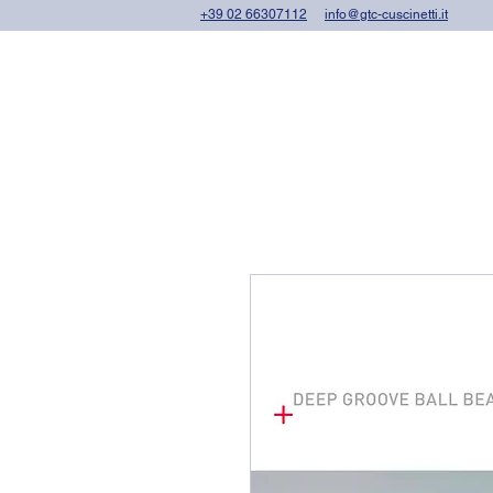
+39 02 66307112
info@gtc-cuscinetti.it