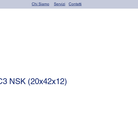
Chi Siamo
Servizi
Contatti
rings)
Altri prodotti
C3 NSK (20x42x12)
zo
tato