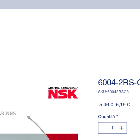
Home
Cuscinetti
Supporti NSK
Guarnizioni OR (o-
6004-2RS-
SKU: 60042RSC3
Prezzo
Prez
 5,46 € 
5,19 €
regolare
scon
Quantità
*