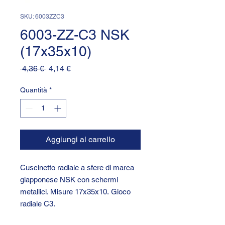
SKU: 6003ZZC3
6003-ZZ-C3 NSK
(17x35x10)
Prezzo
Prezzo
 4,36 € 
4,14 €
regolare
scontato
Quantità
*
Aggiungi al carrello
Cuscinetto radiale a sfere di marca
giapponese NSK con schermi
metallici. Misure 17x35x10. Gioco
radiale C3.