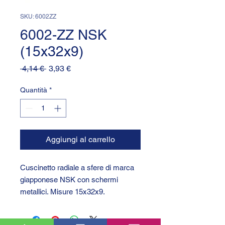
SKU: 6002ZZ
6002-ZZ NSK
(15x32x9)
Prezzo
Prezzo
 4,14 € 
3,93 €
regolare
scontato
Quantità
*
Aggiungi al carrello
Cuscinetto radiale a sfere di marca
giapponese NSK con schermi
metallici. Misure 15x32x9.