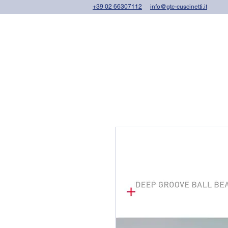
+39 02 66307112
info@gtc-cuscinetti.it