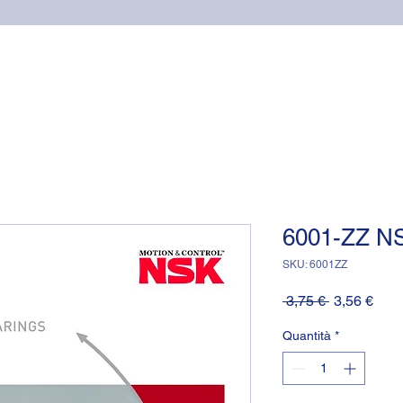
Home
Cuscinetti
Supporti NSK
Guarnizioni OR (o-
6001-ZZ NS
SKU: 6001ZZ
Prezzo
Prez
 3,75 € 
3,56 €
regolare
scon
Quantità
*