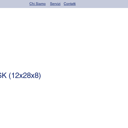
Chi Siamo
Servizi
Contatti
rings)
Altri prodotti
K (12x28x8)
zo
tato