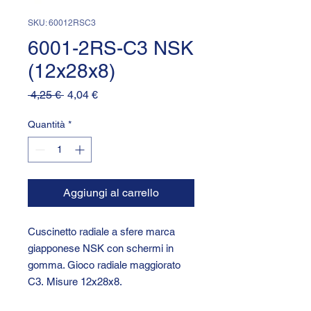
SKU: 60012RSC3
6001-2RS-C3 NSK
(12x28x8)
Prezzo
Prezzo
 4,25 € 
4,04 €
regolare
scontato
Quantità
*
Aggiungi al carrello
Cuscinetto radiale a sfere marca
giapponese NSK con schermi in
gomma. Gioco radiale maggiorato
C3. Misure 12x28x8.