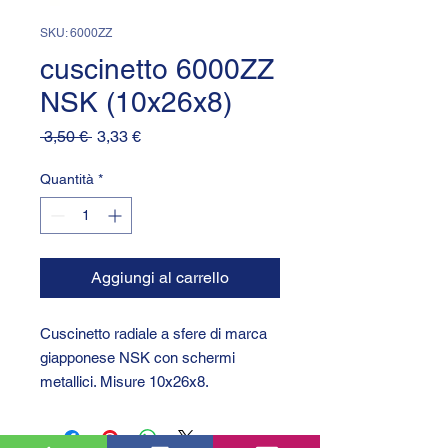
SKU: 6000ZZ
cuscinetto 6000ZZ
NSK (10x26x8)
Prezzo
Prezzo
 3,50 € 
3,33 €
regolare
scontato
Quantità
*
Aggiungi al carrello
Cuscinetto radiale a sfere di marca
giapponese NSK con schermi
metallici. Misure 10x26x8.