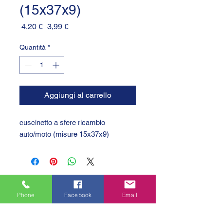
(15x37x9)
Prezzo
Prezzo
 4,20 € 
3,99 €
regolare
scontato
Quantità
*
Aggiungi al carrello
cuscinetto a sfere ricambio 
auto/moto (misure 15x37x9)
Phone
Facebook
Email