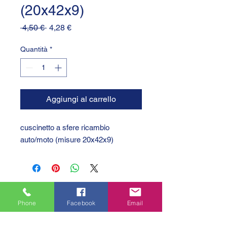
(20x42x9)
Prezzo
Prezzo
 4,50 € 
4,28 €
regolare
scontato
Quantità
*
Aggiungi al carrello
cuscinetto a sfere ricambio 
auto/moto (misure 20x42x9)
Phone
Facebook
Email